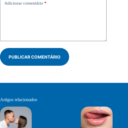
Adicionar comentário
*
PUBLICAR COMENTÁRIO
Artigos relacionados
Dividir escova de
dente faz mal? 4
riscos para a
saúde bucal