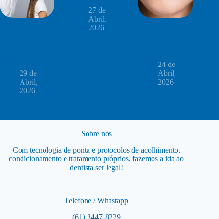
27 de
Abril,
Beijar transmite
Saliva com gosto
2026
doenças?
doce: 4 causas e
Entenda 4 riscos
o que isso pode
para a saúde
indicar?
bucal
24 de
29 de
Abril,
Abril,
2026
2026
Sobre nós
Com tecnologia de ponta e protocolos de acolhimento,
condicionamento e tratamento próprios, fazemos a ida ao
dentista ser legal!
Telefone / Whastapp
(61) 3447-8229