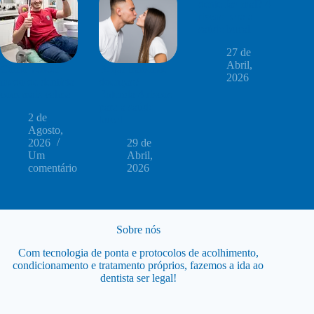
dente faz mal? 4
riscos para a
saúde bucal
27 de
Abril,
Como vencer
Beijar transmite
2026
medo de dentista
doenças?
com mais calma
Entenda 4 riscos
para a saúde
2 de
bucal
Agosto,
2026
29 de
Um
Abril,
comentário
2026
Sobre nós
Com tecnologia de ponta e protocolos de acolhimento,
condicionamento e tratamento próprios, fazemos a ida ao
dentista ser legal!